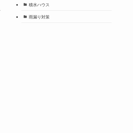
積水ハウス
で
雨漏り対策