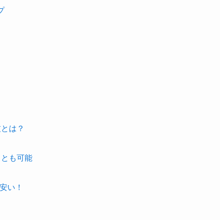
プ
技とは？
ことも可能
も安い！