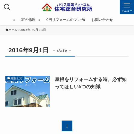
メニュー
家の修理
0円リフォームのマンガ
お問い合わせ
ホーム
2016年
9月
1日
2016年9月1日
– date –
屋根をリフォームする時、必ず知
屋根と瓦
ってほしい5つの知識
1