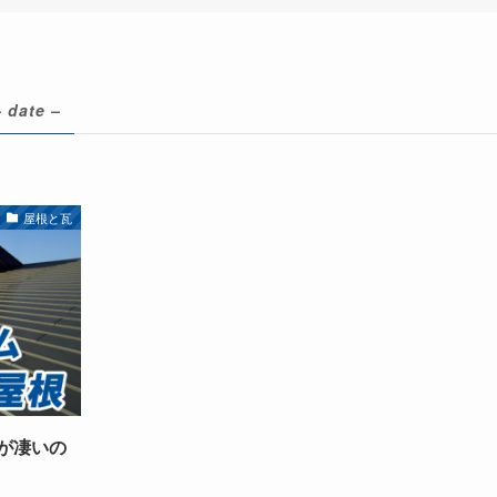
– date –
屋根と瓦
が凄いの