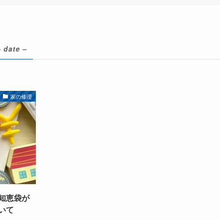
– date –
家の修理
知恵袋が
いて