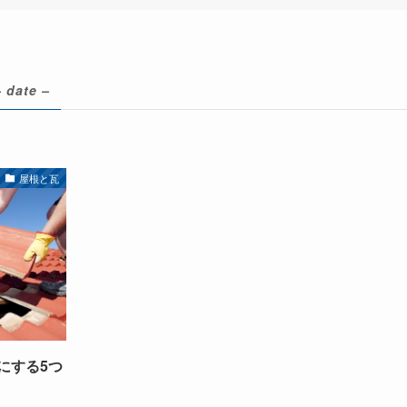
– date –
屋根と瓦
にする5つ